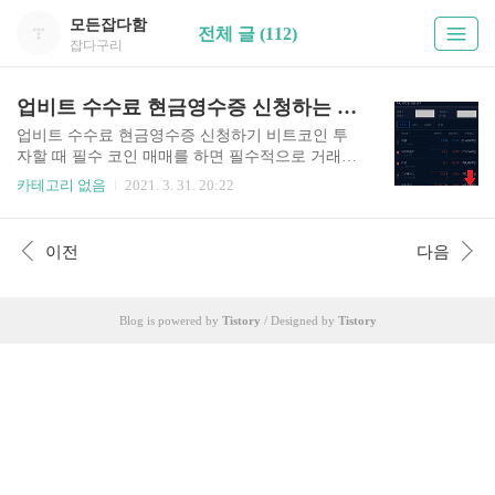
모든잡다함
전체 글 (112)
잡다구리
업비트 수수료 현금영수증 신청하는 방법
업비트 수수료 현금영수증 신청하기 비트코인 투
자할 때 필수 코인 매매를 하면 필수적으로 거래소
에 수수료를 냅니다. 그 수수료도 다 내가 지출하는
카테고리 없음
2021. 3. 31. 20:22
건데, 현금영수증 신청을 꼭 해야겠죠? 5초만에 할
수 있습니다. 그 방법은 아래를 참고하세요. 손가락
몇 번만 움직이면 바로 할 수 있으니, 적은 액수라
이전
다음
도 귀찮다 여기지 마시고 꼭 수수료 현금영수증 신
청합시다! -준비물 : 핸드폰 또는 컴퓨터 (핸드폰)
업비트 어플로 수수료 현금영수증 신청하는 방법
Blog is powered by
Tistory
/ Designed by
Tistory
1. 업비트 어플 실행 2. 내정보로 이동 3. 회원정보
버튼 터치 4. 현금영수증 발급 번호 등록 (컴퓨터)
웹사이트로 업비트 수수료 현금영수증 신청하는
방법 1. 업비트 접속 2. 마이페이지로 이동 3. 현금
영수증 발급 번호 등록 핸드폰 어플로 하거나 컴퓨
터로 ..