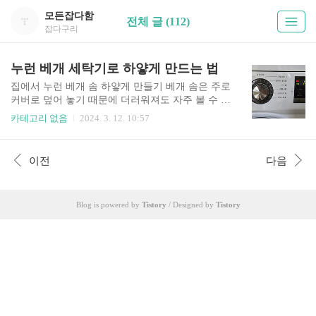
모든잡다함
전체 글 (112)
잡다구리
누런 베개 세탁기로 하얗게 만드는 법
집에서 누런 베개 솜 하얗게 만들기 베개 솜은 주로
커버로 덮어 놓기 때문에 더러워져도 자주 볼 수 없
다. 그러다보니 솜에 누렇게 때가 끼는 경우가 있는
카테고리 없음
2024. 3. 12. 10:57
데, 이것은 집에서 간단하게 세탁해서 없앨 수 있
다. 집에서 세탁기로 누런 베개 솜을 하얗게 만들어
보자. 준비물 - 세탁기 - 고무줄 또는 면끈 - 과탄산
이전
다음
소다 1년 정도 빨지 않아 누렇게 된 베개 솜이다.
위 사진처럼, 베개 솜을 오래 쓰면 얼굴과 머리 기
름으로 하얗던 베개 솜이 누렇게 뜬다. 오래된 기름
Blog is powered by
Tistory
/ Designed by
Tistory
때더라도 쉽게 하얗게 되돌릴 수 있다. 세탁기에 베
개 빨기 전 준비 세탁기에 그냥 베개 솜을 넣어버리
면 솜이 뭉쳐서 탈수가 잘 안 되고, 베개를 빨고 나
서 솜을 터주어야 하는 작업을 해야 해서 몹시 번거
롭다. 베개 솜이 뭉치는 것을 방지하기 위해 고무
줄..