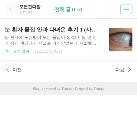
모든잡다함
전체 글 (112)
잡다구리
눈 흰자 물집 안과 다녀온 후기 1 (사진 주의)
눈 흰자에 노란빛이 도는 물집이 생겼다. 몇 년 전
에 작게 생겼다가 저절로 가라앉았는데 재발했다.
재발하면서 크기도 2배가량 커졌다. 이번에도 저절
카테고리 없음
2022. 2. 5. 16:21
로 가라앉는지 두고보려 했는데, 물집이 눈꺼풀에
쓸리면서 자꾸 가렵고 이물감이 들어 안과에 갔다.
(눈 사진이 징그러울 수 있으니 주의) 평범한 동네
이전
다음
안과를 찾아갔다. 잠깐 기다렸다가 진료를 보러 들
어갔다. 눈 사진을 찍었는데 훨씬 흰자 물집이 커
보였다. 핸드폰 카메라로 찍은 것과는 사뭇 달라 보
Blog is powered by
Tistory
/ Designed by
Tistory
였다. 내 눈을 보더니 의사선생님은, 눈 흰자에 이
렇게 물집이 생기는 건 주로 알러지 반응이라고 했
다. 이때만 해도 대수롭지 않게 생각하고 안약만 처
방받아 가면 될 거라고 생각했다. 그런데 이걸 터뜨
려야 한다는 게 아닌가. 듣는 안약이 없으니 터뜨려
서 물집을 빼고 경..